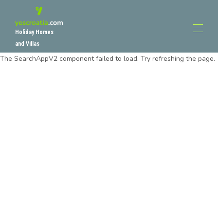
Holiday Homes
and Villas
The SearchAppV2 component failed to load. Try refreshing the page.
Zuhause
Alle Objekte
▾
For Owners
Andere Eigenschaften
About Yescroatia